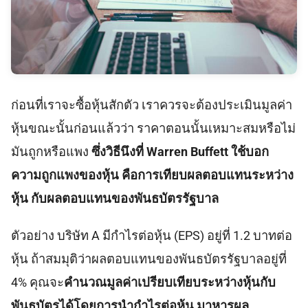
ก่อนที่เราจะซื้อหุ้นสักตัว เราควรจะต้องประเมินมูลค่า
หุ้นขณะนั้นก่อนแล้วว่า ราคาตอนนั้นเหมาะสมหรือไม่
มันถูกหรือแพง
ซึ่งวิธีนึงที่ Warren Buffett ใช้บอก
ความถูกแพงของหุ้น คือการเทียบผลตอบแทนระหว่าง
หุ้น กับผลตอบแทนของพันธบัตรรัฐบาล
ตัวอย่าง บริษัท A มีกำไรต่อหุ้น (EPS) อยู่ที่ 1.2 บาทต่อ
หุ้น ถ้าสมมุติว่าผลตอบแทนของพันธบัตรรัฐบาลอยู่ที่
4% คุณจะ
คำนวณมูลค่าเปรียบเทียบระหว่างหุ้นกับ
พันธบัตรได้โดยการนำกำไรต่อหุ้น มาหารผล