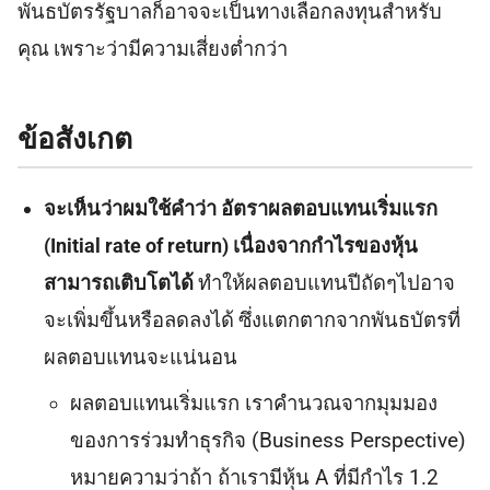
พันธบัตรรัฐบาลก็อาจจะเป็นทางเลือกลงทุนสำหรับ
คุณ เพราะว่ามีความเสี่ยงต่ำกว่า
ข้อสังเกต
จะเห็นว่าผมใช้คำว่า
อัตราผลตอบแทนเริ่มแรก
(Initial rate of return) เนื่องจากกำไรของหุ้น
สามารถเติบโตได้
ทำให้ผลตอบแทนปีถัดๆไปอาจ
จะเพิ่มขึ้นหรือลดลงได้ ซึ่งแตกตากจากพันธบัตรที่
ผลตอบแทนจะแน่นอน
ผลตอบแทนเริ่มแรก เราคำนวณจากมุมมอง
ของการร่วมทำธุรกิจ (Business Perspective)
หมายความว่าถ้า ถ้าเรามีหุ้น A ที่มีกำไร 1.2