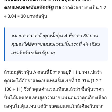
ตอบแทนของพันธบัตรรัฐบาล
จากตัวอย่างจะเป็น 1.2
÷ 0.04 = 30 บาทต่อหุ้น
หมายความว่าถ้าคุณซื้อหุ้น A ที่ราคา 30 บาท
คุณจะได้อัตราผลตอบแทนเริ่มแรกที่ 4% เทียบ
เท่ากับพันธบัตรรัฐบาล
ถ้าสมมุติว่าหุ้น A ตอนนี้มีราคาอยู่ที่ 11 บาท แปลว่า
คุณจะได้อัตราผลตอบแทนเริ่มแรกที่ 10.91% (1.2 *
100 ÷ 11) ซึ่งถ้าคุณคำนวณเทียบแล้วว่า ซื้อหุ้นราคา
นั้นได้ผลตอบแทนสูงกว่ามาก แน่นอนว่าคุณก็จะเลือก
ลงทุนในหุ้นแทน แต่ถ้าผลตอบแทนใกล้เคียงกันมาก