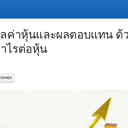
นมูลค่าหุ้นและผลตอบแทน ด้
ไรต่อหุ้น
ารลงทุน