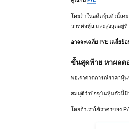
คูณกับ
P/E
โดยถ้าในอดีตหุ้นตัวนี้เคย 
บาทต่อหุ้น และสูงสุดอยู่ที
อาจจะเฉลี่ย P/E เฉลี่ยย้อ
ขั้นสุดท้าย หาผลต
พอเราคาดการณ์ราคาหุ้นข
สมมุติว่าปัจจุบันหุ้นตัวนี
โดยถ้าเราใช้ราคาของ P/E 