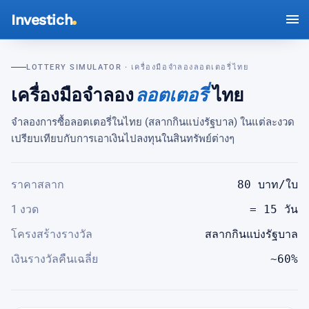
Investich
LOTTERY SIMULATOR · เครื่องมือจำลองลอตเตอรี่ไทย
เครื่องมือจำลอง
ลอตเตอรี่
ไทย
จำลองการซื้อลอตเตอรี่ในไทย (สลากกินแบ่งรัฐบาล) ในแต่ละงวด
เปรียบเทียบกับการเอาเงินไปลงทุนในสินทรัพย์ต่างๆ
ราคาสลาก
80 บาท/ใบ
1 งวด
= 15 วัน
โครงสร้างรางวัล
สลากกินแบ่งรัฐบาล
เงินรางวัลคืนเฉลี่ย
~60%