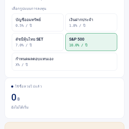
เลือกรูปแบบการลงทุน
บัญชีออมทรัพย์
เงินฝากประจำ
0.5% / ปี
1.8% / ปี
ดัชนีหุ้นไทย SET
S&P 500
7.0% / ปี
10.0% / ปี
กำหนดผลตอบแทนเอง
X% / ปี
ใช้ซื้อหวยไปแล้ว
0
฿
ยังไม่ได้เริ่ม