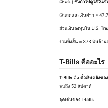
เงินสด)
ซึ่งถ้าไปดูไส้ในส
เงินสดและเงินฝาก ≈ 47.7
ส่วนเงินลงทุนใน U.S. Tre
รวมทั้งสิ้น ≈ 373 พันล้าน
T-Bills คืออะไร
T-Bills
คือ
ตั๋วเงินคลังขอ
จนถึง 52 สัปดาห์
จุดเด่นของ T-Bills