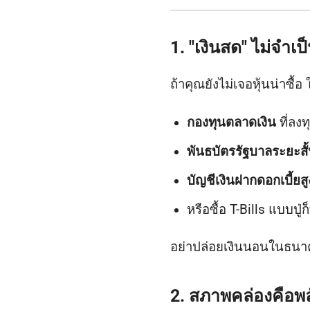
1. "เงินสด" ไม่จำ
ถ้าคุณยังไม่เจอหุ้นน่าซื้อ
กองทุนตลาดเงิน
ที่ลงท
พันธบัตรรัฐบาลระยะสั
บัญชีเงินฝากดอกเบี้ยสู
หรือซื้อ T-Bills แบบปู่ก
อย่าปล่อยเงินนอนในธนาคา
2. สภาพคล่องคือพล