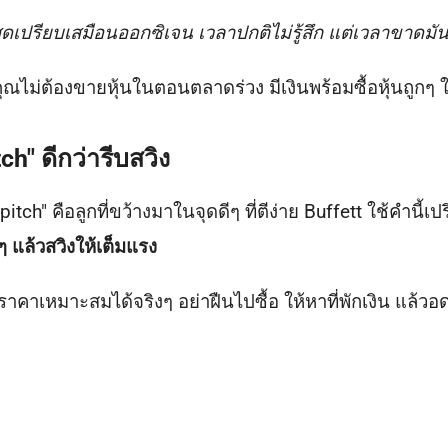
สดเปรียบเสมือนออกซิเจน เวลาปกติไม่รู้สึก แต่เวลาขาดมัน
ุณไม่ต้องขายหุ้นในตอนตลาดร่วง มีเงินพร้อมซื้อหุ้นถูกๆ
h" ดีกว่ารีบสวิง
pitch" คือลูกที่ขว้างมาในจุดดีๆ ที่ตีง่าย Buffett ใช้คำนี
งๆ แล้วสวิงให้เต็มแรง
นราคาเหมาะสมได้จริงๆ อย่าฝืนไปซื้อ ให้หาที่พักเงิน แล