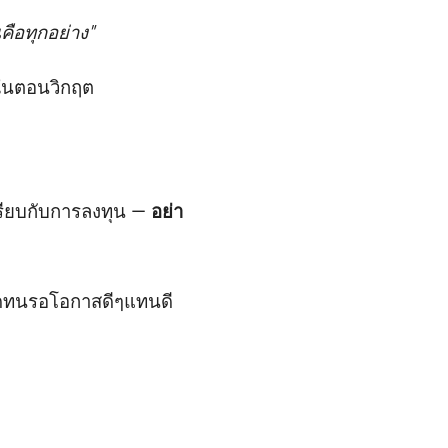
คือทุกอย่าง"
 ในตอนวิกฤต
้เปรียบกับการลงทุน —
อย่า
้วอดทนรอโอกาสดีๆแทนดี